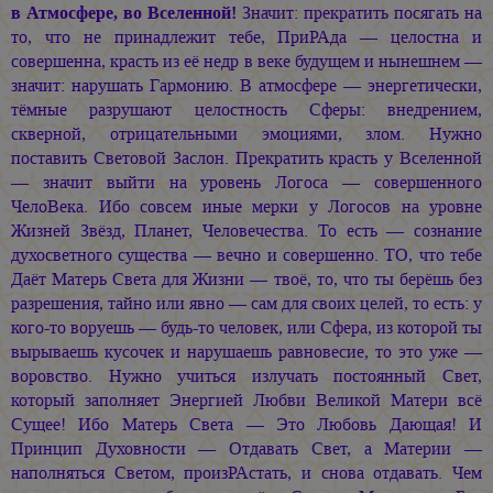
в Атмосфере, во Вселенной!
Значит: прекратить посягать на
то, что не принадлежит тебе, ПриРАда — целостна и
совершенна, красть из её недр в веке будущем и нынешнем —
значит: нарушать Гармонию. В атмосфере — энергетически,
тёмные разрушают целостность Сферы: внедрением,
скверной, отрицательными эмоциями, злом. Нужно
поставить Световой Заслон. Прекратить красть у Вселенной
— значит выйти на уровень Логоса — совершенного
ЧелоВека. Ибо совсем иные мерки у Логосов на уровне
Жизней Звёзд, Планет, Человечества. То есть — сознание
духосветного существа — вечно и совершенно. ТО, что тебе
Даёт Матерь Света для Жизни — твоё, то, что ты берёшь без
разрешения, тайно или явно — сам для своих целей, то есть: у
кого-то воруешь — будь-то человек, или Сфера, из которой ты
вырываешь кусочек и нарушаешь равновесие, то это уже —
воровство. Нужно учиться излучать постоянный Свет,
который заполняет Энергией Любви Великой Матери всё
Сущее! Ибо Матерь Света — Это Любовь Дающая! И
Принцип Духовности — Отдавать Свет, а Материи —
наполняться Светом, произРАстать, и снова отдавать. Чем