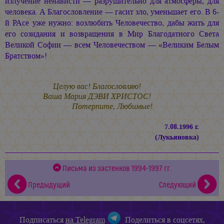
излучение ненависти — разрушительно для атмосферы, для
человека. А Благословление — гасит зло, уменьшает его. В 6-
й РАсе уже нужно: возлюбить Человечество, дабы жить для
его созидания и возвращения в Мир Благодатного Света
Великой Софии — всем Человечеством — «Великим Белым
Братством»!
Целую вас! Благословляю!
Ваша
Мария ДЭВИ ХРИСТОС!
Потерпите, Любимые!
7.08.1996 г.
(Лукьяновка)
Письма из застенков 1994-1997 гг.
Предыдущий
Следующий
Подписаться
на Telegram
Поделиться в соцсетях,