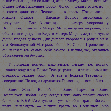
выше сознание, тем больше отдаёшь Сущему. Матерь всех Бха
Отдаёт Себя, Наполняет Собой. Логос — делает то же, но —
в своём диапазоне. Человек — в своём. Поглощают —
низшие. Отдают — Высшие. Воруют разбойники и
разрушители. Вот Александр, к примеру, уворовал у
Вселенной, а значит у Матери Мира, — души уворовал, ибо
обольстил и разрушил Веру в Матерь Мира, умертвил чужие
души, продал дьяволу. Для дьявола уворовал. Прощён он за
это Великодушной Матерью, ибо — Её Сила в Прощении, а
он наказал тем самым себя самого. Слепцы, же, оказались
обворованными духовно.
У прирады воруют изкопаемые, лёгкие, т.е. воздух,
пачкают воду и т.д. Божье Тело разрушили и теперь сами же,
страдают, бедные люди... А всё в Божьем Тварении —
совершенно! Но когда нарушается Гармония, — всё гибнет.
Завет Жизни Вечной — Завет Гармонии. Завет
Вселенской Любви. Ведь сегодня уже мало любить своего
ближнего. В 6-й РАсе нужно — уметь любить врага, ибо если
врага ненавидеть — значит: красть во Вселенной, ибо