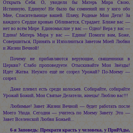
Открыть Себя. О, увидели бы Матерь Мира Свою,
Истинную, Единую! Не было бы сомнений ни у кого обо
Мне, Спасительнице вашей. Плачу, Родные Мои Дети! За
каждого Сердце кровью Обливается, Страдает. Ближе вас —
нет во всём Мире. Единомыслие у вас — Одно! Вера у вас —
Едина! Матерь Мира у вас — Едина! Помоги вам, Боже,
Совершиться, Принять и Изполниться Заветом Моей Любви
и Жизни Вечной!
Почему не прибавляются верующие, священники в
Церкви? Слабо проповедуете. Отыскивайте Мои Звёзды!
Идёт Жатва. Неужто ещё не созрел Урожай? По-Моему —
созрел.
Даже плевел есть среди колосьев. Собирайте, собирайте
Урожай Божий, Мои Святые Делатели, жнецы! Люблю вас!!!
Любимые! Завет Жизни Вечной — будет работать после
Моего Ухода. Сегодня — учитесь по Моему Завету. Это —
Завет Вселенской Любви Божьей...
6-я Заповедь: Прекрати красть у человека, у ПриРАды,