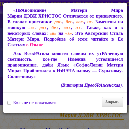
«ПРАвописание Матери Мира
Марии ДЭВИ ХРИСТОС
Отличается от привычного.
В словах приставки:
рас-
,
бес-
,
вос-
,
ис-
Заменены на
звонкую
«з»
:
раз-
,
без-
,
воз-
,
из-
. Также, как и в
некоторых словах:
«о»
на
«а»
. Это Авторский Стиль
Матери Мира. Подробнее об этом читайте в Её
Статьях
о Языке
.
Азъ ВозвРАтила многим словам их утРАченную
светимость, кое-где Изменив устоявшееся
правописание, дабы Язык «СофиоЛогии Матери
Мира» Приблизился к ИзНАЧАльному — Сурьскому-
Солнечному»
Главная
ИзТарические Документы из Жизни Матери Мира
(Виктория ПреобРАженская).
Письма из застенков 1994-1997 гг.
Мир вам, Мои Любимые, Золотые, Единственные, Ненаглядные,
ДоРАгие Дети Света!
Закрыть
Больше не показывать
Мария ДЭВИ ХРИСТОС