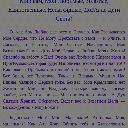
Мир вам, Мои Любимые, Золотые,
Единственные, Ненаглядные, ДоРАгие Дети
Света!
О, как Азъ Люблю вас всех и Скучаю. Как Разрывается
Моё Сердце, что Не Могу Пребывать с вами — и Учить, и
Ласкать, и Растить, Мои Святые Наследники, Моя
Вселенская Семья, Дитя Моё, Церковь, Любовь Моя и Жизнь!
Спасибо за заботу о Нас! Очень вас Любим и Живём вами и
ПрогРАммой, которая будет Изполнена, несмотря ни на что!!!
Как тяжело Пребывать в полной тьме, без контакта с вами!
Всё Знаю, всё Чувствую. Также и Владыка. Муки у Нас
Едины, Чаяния о Церкви тоже. Без вас, Мои Крылышки, нет
Жизни ни Мне, ни Владыке, Пастырю вашему. Посему
знайте, что Ментально — Мы постоянно с вами. А Дух
Святый Хранит, Оберегает, Ведёт вас к Заветной Цели —
Возхождению в Мир Божий!
Бедненькие Мои! Мои Маленькие! Аннушка Моя,
миленькая! Как Азъ Хочу Обнять тебя и Благословить,