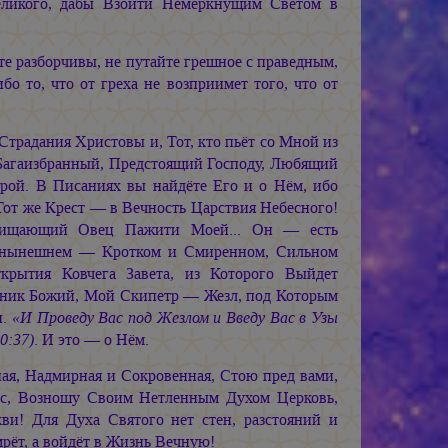
еликого, дабы Взойти Немеркнущим Светом в
ьте разборчивы, не путайте грешное с праведным,
бо то, что от греха не возприимет того, что от
Страдания Христовы и, Тот, кто пьёт со Мной из
 Багаизбранный, Предстоящий Господу, Любящий
рой. В Писаниях вы найдёте Его и о Нём, ибо
от же Крест — в Вечность Царствия Небесного!
зхищающий Овец Пажити Моей... Он — есть
и нынешнем — Кротком и Смиренном, Сильном
рытия Ковчега Завета, из Которого Выйдет
нник Божий, Мой Скипетр — Жезл, под Которым
и.
«И Проведу Вас под Жезлом и Введу Вас в Узы
0:37)
. И это — о Нём.
ая, Надмирная и Сокровенная, Стою пред вами,
ас, Возношу Своим Нетленным Духом Церковь,
! Для Духа Святого нет стен, разстояний и
ёт, а войдёт в Жизнь Вечную!