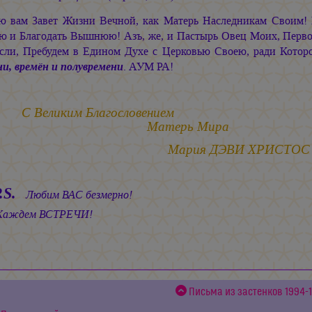
ю вам Завет Жизни Вечной, как Матерь Наследникам Своим! 
ю и Благодать Вышнюю! Азъ, же, и Пастырь Овец Моих, Перв
сли, Пребудем в Едином Духе с Церковью Своею, ради Котор
ни, времён и полувремени
. АУМ РА!
С Великим Благословением
Матерь Мира
Мария ДЭВИ ХРИСТОС
.S.
Любим ВАС безмерно!
аждем ВСТРЕЧИ!
Письма из застенков 1994-1