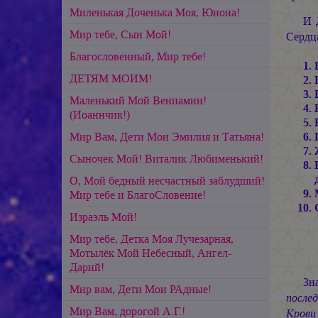
Миленькая Доченька Моя, Юнона!
И 
Мир тебе, Сын Мой!
Сердц
Благословенный, Мир тебе!
ДЕТЯМ МОИМ!
Маленький Мой Вениамин!
(Иоаннчик!)
Мир Вам, Дети Мои Эмилия и Татьяна!
Сыночек Мой! Виталик Любименький!
О, Мой бедный несчастный заблудший!
Мир тебе и БлагоСловение!
Израэль Мой!
Мир тебе, Детка Моя Лучезарная,
Мотылёк Мой Небесный, Ангел-
Дарий!
Зн
Мир вам, Дети Мои РАдные!
послед
Мир Вам, дорогой А.Г.!
Крови 