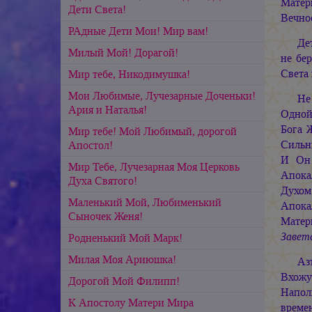
Матер
Дети Света!
Вечно
РАдные Дети Мои! Мир вам!
Де
Милый Мой! Дорагой!
не бер
Света 
Мир тебе, Никодимушка!
Мои Любимые, Лучезарные Доченьки!
Не
Ария и Наталья!
Одной
Бога 
Мир тебе! Мой Любимый, дорогой
Сильн
Апостол!
И Он 
Мир Тебе, Лучезарная Моя Церковь
Апока
Духа Святого!
Духом
Маленький Мой, Любименький
Апока
Сыночек Женя!
Матер
Завета
Родненький Мой Марк!
Милая Моя Ариюшка!
Аз
Вхожу
Дорогой Мой Филипп!
Напол
К Апостолу Матери Мира
време