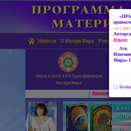
«ПРА
привычн
«з»
:
раз
Авторск
Языке
.
Новости
О Матери Мира
Учение Матери
Азъ 
Измени
Мира» 
Наука о Свете и Его Трансформации
Матери Мира
Больш
Явлениe Матери М
◄