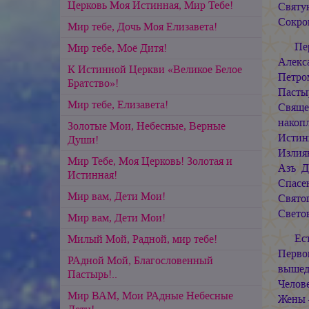
Церковь Моя Истинная, Мир Тебе!
Святу
Сокро
Мир тебе, Дочь Моя Елизавета!
Пе
Мир тебе, Моё Дитя!
Алекс
К Истинной Церкви «Великое Белое
Петро
Братство»!
Пасты
Мир тебе, Елизавета!
Свяще
накоп
Золотые Мои, Небесные, Верные
Истин
Души!
Излия
Мир Тебе, Моя Церковь! Золотая и
Азъ Д
Истинная!
Спасен
Мир вам, Дети Мои!
Свято
Светов
Мир вам, Дети Мои!
Ес
Милый Мой, Радной, мир тебе!
Перво
РАдной Мой, Благословенный
вышед
Пастырь!..
Челов
Мир ВАМ, Мои РАдные Небесные
Жены 