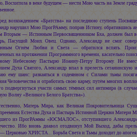
ю, Восхитила в веке будущем — нести Мою часть на Земле гря
венное.
ред возхождением «Братства» на последнюю ступень Посвяще
андр нарушил Мою ПрогРАмму, поправ Истину, обратившись ан
м Вторым — Истинным Первосвященником Бха, должен был воз
рь, Пасущий Моих Овец. Однако, Александр не смог сове
нным Огнём Любви и Света — обратился вспять. Произо
ленных на протяжении Программного времени, касательно поиск
ному Небесному Пастырю Иоанну-Петру Второму. Не вме
нием Духа Святого, Александр впал в прелесть сетанинскую 
аю ему шанс: разкаяться в содеянном с Силами тьмы посяг
ия Человечества и отработать свою карму, путём многих вопло
го подвергнуться участи самых тёмных сил антимира (в случае
ую Волну «Великого Белого Братства»).
тественно, Матерь Мира, как Великая Покровительница Сущ
преемник Естества Духа и Пастырь Истинной Церкви Матери
шего из ПрогРАммы «ЮСМАЛОС», отступившего Александра. 
ечество. Ибо вновь диавол отодвинул Мой Выход, дабы прель
— Церковью ХРИСТА... Борьба Света и Тьмы доходит до апогея.