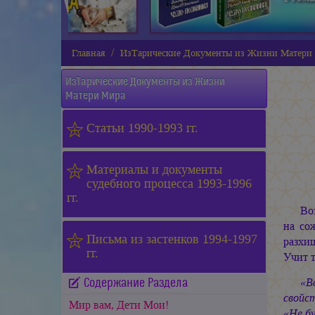
Главная
ИзТарические Документы из Жизни Матери
ИзТарические Документы из Жизни
Матери Мира
Статьи 1990-1993 гг.
Материалы и документы
судебного процесса 1993-1996
гг.
Во
на со
Письма из застенков 1994-1997
разхи
гг.
Учит 
«В
Содержание Раздела
свойст
Мир вам, Дети Мои!
«Не бу