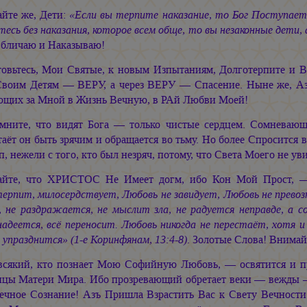
айте же, Дети:
«Если вы терпите наказание, то Бог Поступает с
есь без наказания, которое всем обще, то вы незаконные дети, 
Обличаю и Наказываю!
товьтесь, Мои Святые, к новым Изпытаниям, Долготерпите и В
Своим Детям — ВЕРУ, а через ВЕРУ — Спасение. Ныне же, 
ющих за Мной в Жизнь Вечную, в РАй Любви Моей!
мните, что видят Бога — только чистые сердцем. Сомневаю
аёт он быть зрячим и обращается во тьму. Но более Спросится в
п, нежели с того, кто был незряч, потому, что Света Моего не ув
айте, что ХРИСТОС Не Имеет догм, ибо Кон Мой Прост,
ерпит, милосердствует, Любовь не завидует, Любовь не превоз
, не раздражается, не мыслит зла, не радуется неправде, а с
надеется, всё переносит. Любовь никогда не перестаёт, хотя 
 упразднится» (1-е Коринфянам, 13:4-8)
. Золотые Слова! Внимай
всякий, кто познает Мою Софийную Любовь, — освятится и проз
цы Матери Мира. Ибо прозревающий обретает веки — вежды —
Вечное Сознание! Азъ Пришла Взрастить Вас к Свету Вечнос