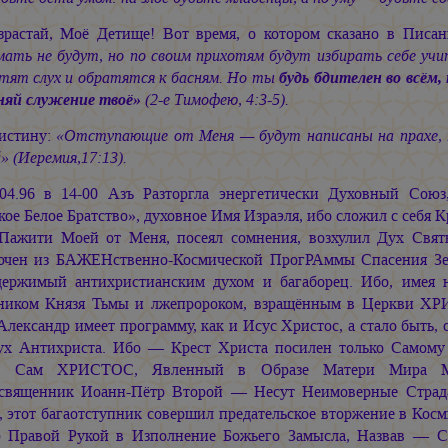
зрастай, Моё Детище! Вот время, о котором сказано в Писа
мать не будут, но по своим прихотям будут избирать себе учи
тят слух и обратятся к басням. Но ты
будь бдителен во всём,
няй служение твоё»
(2-е Тимофею, 4:3-5).
истину:
«Отступающие от Меня — будут написаны на прахе, 
 (Иеремия,17:13).
.04.96 в 14-00 Азъ Разторгла энергетически Духовный Со
ое Белое Братство», духовное Имя Израэля, ибо сложил с себя
Пажити Моей от Меня, посеял сомнения, возхулил Дух Святы
чен из БАЖЕНственно-Космической ПрогРАммы Спасения 
держимый антихристианским духом и багаборец. Ибо, имея 
ником Князя Тьмы и лжепророком, взращённым в Церкви ХРИС
Александр имеет программу, как и Исус Христос, а стало быть, 
ух Антихриста. Ибо — Крест Христа посилен только Самому 
я, Сам ХРИСТОС, Явленный в Образе Матери Мира 
священник Иоанн-Пётр Второй — Несут Неимоверные Страда
, этот багаотступник совершил предательское вторжение в Кос
 Правой Рукой в Изполнение Божьего Замысла, Назвав — 