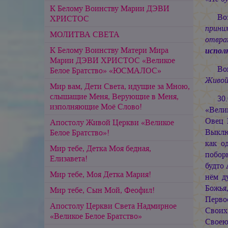
К Белому Воинству Марии ДЭВИ
Во
ХРИСТОС
прини
МОЛИТВА СВЕТА
отвра
К Белому Воинству Матери Мира
испол
Марии ДЭВИ ХРИСТОС «Великое
Во
Белое Братство» «ЮСМАЛОС»
Живой»
Мир вам, Дети Света, идущие за Мною,
слышащие Меня, Верующие в Меня,
30
изполняющие Моё Слово!
«Велик
Овец 
Апостолу Живой Церкви «Великое
Выклю
Белое Братство»!
как о
Мир тебе, Детка Моя бедная,
побор
Елизавета!
будто 
Мир тебе, Моя Детка Мария!
нём д
Божь
Мир тебе, Сын Мой, Феофил!
Перво
Апостолу Церкви Света Надмирное
Своих
«Великое Белое Братство»
Своею