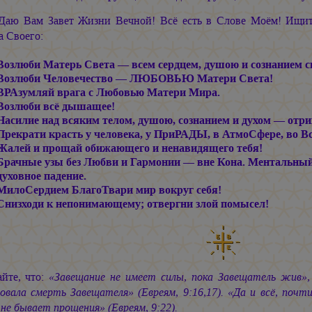
Даю Вам Завет Жизни Вечной! Всё есть в Слове Моём! Ищит
а Своего:
Возлюби Матерь Света — всем сердцем, душою и сознанием с
Возлюби Человечество — ЛЮБОВЬЮ Матери Света!
ВРАзумляй врага с Любовью Матери Мира.
Возлюби всё дышащее!
Насилие над всяким телом, душою, сознанием и духом — отри
Прекрати красть у человека, у ПриРАДЫ, в АтмоСфере, во В
Жалей и прощай обижающего и ненавидящего тебя!
Брачные узы без Любви и Гармонии — вне Кона. Ментальны
духовное падение.
МилоСердием БлагоТвари мир вокруг себя!
Снизходи к непонимающему; отвергни злой помысел!
айте, что:
«Завещание не имеет силы, пока Завещатель жив»,
овала смерть Завещателя» (Евреям, 9:16,17). «Да и всё, почт
не бывает прощения» (Евреям, 9:22).