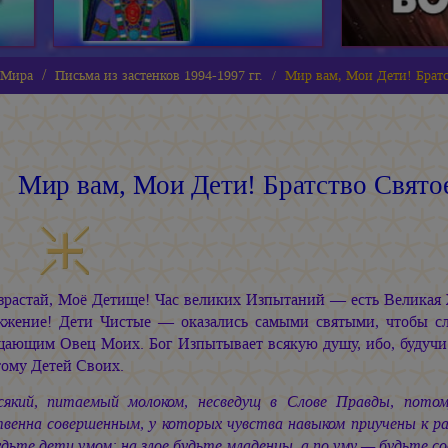
 Мира
Письма из застенков 1994-1997 гг.
Мир вам, Мои Дети! Братс
Мир вам, Мои Дети! Братство Свято
зрастай, Моё Детище! Час великих Изпытаний — есть Великая 
жжение! Дети Чистые — оказались самыми святыми, чтобы сл
щающим Овец Моих. Бог Изпытывает всякую душу, ибо, будучи 
тому Детей Своих.
сякий, питаемый молоком, несведущ в Слове Правды, пот
венна совершенным, у которых чувства навыком приучены к раз
дьте дети умом: на злое будьте младенцы, а по уму — будьте со