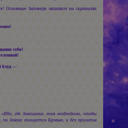
е! Основные Заповеди запишите на скрижалях
воим!
цание себя!
селенной!
й блуд —
 «Ибо, где Завещание, там необходимо, чтобы
и, по Закону очищается Кровью, и без пролития