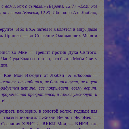
 вами, как с сынами» (Евреям, 12:7). «Если же
а не сыны» (Евреям, 12:8)
. Ибо: кого Азъ Люблю,
еруйте! Ибо БХА затем и Является в мир, дабы
Азъ Пришла — во Спасение Ожидающих Меня и
щийся во Мне — грешит против Духа Святого.
 Час Суда Божьего с того, кто был в Моём Свету
идел.
 — Кон Мой Изходит от Любви! А
«Любовь —
носится, не гордится, не безчинствует, не ищет
орадуется истине; всё покрывает, всему верит,
и пророчества прекратятся, и языки умолкнут, и
те!
реет, как зерно, в золотой колос, годный для
 глаза и знания для Жизни Вечной. ЧелоВек —
ти Сознания ХРИСТа,
ВЕКИ
Мои, —
КИЕВ
, где