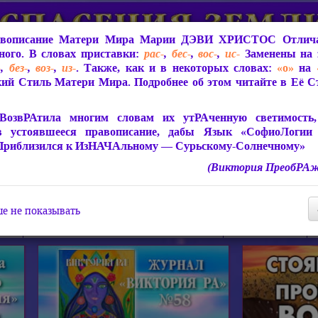
вописание Матери Мира
Марии ДЭВИ ХРИСТОС
Отлича
ого. В словах приставки:
рас-
,
бес-
,
вос-
,
ис-
Заменены на 
-
,
без-
,
воз-
,
из-
. Также, как и в некоторых словах:
«о»
на
ий Стиль Матери Мира. Подробнее об этом читайте в Её 
 Мира
О ПрогРАмме «ЮСМАЛОС»
Библиотека
Защит
ВозвРАтила многим словам их утРАченную светимость, 
в устоявшееся правописание, дабы Язык «СофиоЛогии
Приблизился к ИзНАЧАльному — Сурьскому-Солнечному»
(Виктория ПреобРАж
СофиоЛогия Матери Мира
Живое Слово Матери Мир
Статьи, Книги, Видео, Аудио 
е не показывать
ира
Пророчества о Явлении Матери Мира
Молитва Света