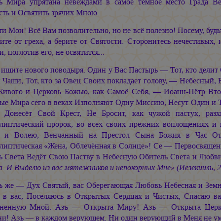
ь Мира упрятана невеждами в самое тёмное место Града В
сть и Освятить зрячих Мною.
ти Мои! Всё Вам позволительно, но не всё полезно! Посему, буд
ите от греха, а берите от Святости. Сторонитесь нечестивых, и
и, поглотив его, не освятится...
 ищите нового поводыря. Один у Вас Пастырь — Тот, кто делит 
 Чаши, Тот, кто за Овец Своих покладает голову, — Небесный,
Живого и Церковь Божью, как Самоё Себя, — Иоанн-Пётр Вто
ые Мира сего в веках Изполняют Одну Миссию, Несут Один и Т
Донесёт Свой Крест, Не Бросит, как чужой пастух, ра
липтический пророк, во всех своих прежних воплощениях 
 и Волею, Венчанный на Престол Сына Божия в Час Отк
липтическая «Жена, Облечённая в Солнце»! Се — Первосвяще
ь Света Ведёт Свою Паству в Небесную Обитель Света и Любв
. И Выделю из вас мятежников и непокорных Мне» (Иезекииль, 2
ъ же — Дух Святый, вас Оберегающая Любовь Небесная и Земн
 в вас, Поселяюсь в Открытых Сердцах и Чистых, Спасаю в
ненную Мной. Азъ — Открыта Миру! Азъ — Открыта Церкви
ни! Азъ — в каждом верующем. Ни один верующий в Меня не умр