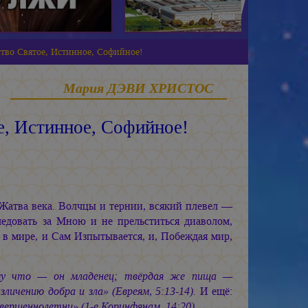
тво Святое, Истинное, Софийное!
Мария ДЭВИ ХРИСТОС
е, Истинное, Софийное!
Жатва века. Волчцы и тернии, всякий плевел —
едовать за Мною и не прельститься диаволом,
в мире, и Сам Изпытывается, и, Побеждая мир,
ому что — он младенец; твёрдая же пища —
личению добра и зла» (Евреям, 5:13-14).
И ещё:
вершеннолетни» (1-е Коринфянам, 14:20).