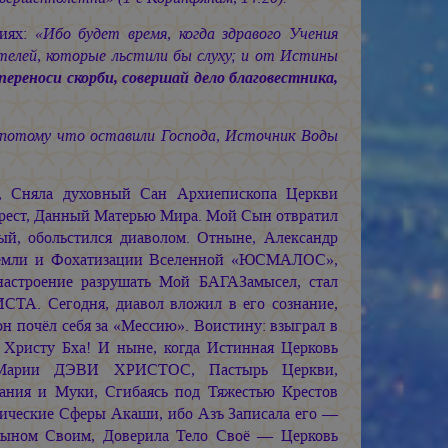
ниях:
«Ибо будет время, когда здравого Учения
телей, которые льстили бы слуху; и от Истины
 переноси скорби, совершай дело благовестника,
потому что оставили Господа, Источник Воды
юз, Сняла духовный Сан Архиепископа Церкви
 Крест, Данный Матерью Мира. Мой Сын отвратил
й, обольстился диаволом. Отныне, Александр
Земли и Фохатизации Вселенной «ЮСМАЛОС»,
настроение разрушать Мой БАГАЗамысел, стал
ТА. Сегодня, диавол вложил в его сознание,
он почёл себя за «Мессию». Воистину: взыграл в
Христу Бха! И ныне, когда Истинная Церковь
Марии ДЭВИ ХРИСТОС, Пастырь Церкви,
ния и Муки, Сгибаясь под Тяжестью Крестов
мические Сферы Акаши, ибо Азъ Записала его —
Сыном Своим, Доверила Тело Своё — Церковь