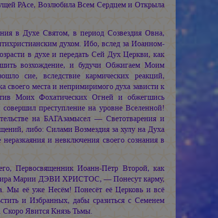
дущей РАсе, Возлюбила Всем Сердцем и Открыла
ния в Духе Святом, в период Созвездия Овна,
тихристианским духом. Ибо, вслед за Иоанном-
расти в духе и передать Сей Дух Церкви, как
ршить возхождение, и будучи Обжигаем Моим
шло сие, вследствие кармических реакций,
а своего места и непримиримого духа зависти к
стив Моих Фохатических Огней и обжегшись
и совершил преступление на уровне Вселенной!
ательстве на БАГАзамысел — Светотварения и
щений, либо: Силами Возмездия за хулу на Духа
 неразкаяния и невключения своего сознания в
его, Первосвященник Иоанн-Пётр Второй, как
 Мира Марии ДЭВИ ХРИСТОС, — Понесут карму,
Мы её уже Несём! Понесёт её Церковь и всё
стить и Избранных, дабы сразиться с Семенем
 Скоро Явится Князь Тьмы.