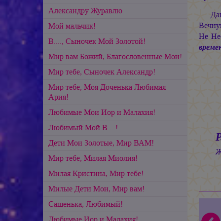
Александру Журавлю
Да
Вечну
Мой мальчик!
Не Не
В...., Сыночек Мой Золотой!
време
Мир вам Божий, Благословенные Мои!
Мир тебе, Сыночек Александр!
Мир тебе, Моя Доченька Любимая
Ария!
Любимые Мои Иор и Малахия!
Любимый Мой В....!
P
Дети Мои Золотые, Мир ВАМ!
Ж
Мир тебе, Милая Миолия!
Милая Кристина, Мир тебе!
Милые Дети Мои, Мир вам!
Сашенька, Любимый!
Любимые Иор и Малахия!