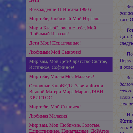
Дети!
Зн
Возхождение 11 Нисана 1990 г.
остаёт
Мир тебе, Любимый Мой Израэль!
того 
Мир и БлагоСловение тебе, Мой
Го
Любимый Израэль!
Дать 
Дети Мои! Ненаглядные!
следу
Любимый Мой Сыночек!
По
Перест
Мир вам, Мои Дети! Братство Святое,
и осле
Истинное, Софийное!
Мир тебе, Милая Моя Малахия!
Зн
долгот
Основные ЗапоВЕДИ Завета Жизни
своего
Вечной Матери Мира Марии ДЭВИ
всего 
ХРИСТОС
знание
Мир тебе, Мой Сыночек!
И 
Любимая Малахия!
Житни
Мир вам, Мои Любимые, Золотые,
есть 
Единственные, Ненаглядные, ДоРАгие