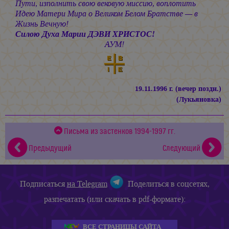
Пути, изполнить свою вековую миссию, воплотить
Идею Матери Мира о Великом Белом Братстве — в
Жизнь Вечную!
Силою Духа
Марии ДЭВИ ХРИСТОС!
АУМ!
19.11.1996 г. (вечер поздн.)
(Лукьяновка)
Письма из застенков 1994-1997 гг.
Предыдущий
Следующий
Подписаться
на Telegram
Поделиться в соцсетях,
разпечатать (или скачать в pdf-формате):
ВСЕ СТРАНИЦЫ САЙТА