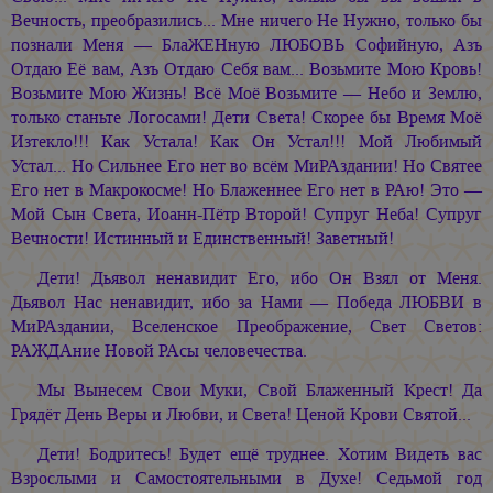
Вечность, преобразились... Мне ничего Не Нужно, только бы
познали Меня — БлаЖЕНную ЛЮБОВЬ Софийную, Азъ
Отдаю Её вам, Азъ Отдаю Себя вам... Возьмите Мою Кровь!
Возьмите Мою Жизнь! Всё Моё Возьмите — Небо и Землю,
только станьте Логосами! Дети Света! Скорее бы Время Моё
Изтекло!!! Как Устала! Как Он Устал!!! Мой Любимый
Устал... Но Сильнее Его нет во всём МиРАздании! Но Святее
Его нет в Макрокосме! Но Блаженнее Его нет в РАю! Это —
Мой Сын Света, Иоанн-Пётр Второй! Супруг Неба! Супруг
Вечности! Истинный и Единственный! Заветный!
Дети! Дьявол ненавидит Его, ибо Он Взял от Меня.
Дьявол Нас ненавидит, ибо за Нами — Победа ЛЮБВИ в
МиРАздании, Вселенское Преображение, Свет Светов:
РАЖДАние Новой РАсы человечества.
Мы Вынесем Свои Муки, Свой Блаженный Крест! Да
Грядёт День Веры и Любви, и Света! Ценой Крови Святой...
Дети! Бодритесь! Будет ещё труднее. Хотим Видеть вас
Взрослыми и Самостоятельными в Духе! Седьмой год