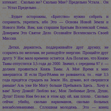
изтекает... Сколько же? Сколько Мне? Предельно Устала... Он
— Устал Предельно...
...Будьте осторожны, «Братство» нужно собрать и
сохранить, укрепить, ибо Это — Основа Новой Земли и
Нового Неба. Вам, как старшим Братьям Вселенской Семьи,
Доверяем Это Святое Дело. Осознайте Вселенскость Своей
Миссии.
Детки, держитесь, поддерживайте друг дружку, не
ссорьтесь по мелочам, не разходуйте энергию. Прощайте друг
другу. У Нас мало времени остаётся. Азъ Полагаю, что Князю
Тьмы отпустится 3,5 года до 2000. Значит, с середины 97 г. —
должен проявиться Князь Тьмы. А Моё Время к маю
завершится. И если ПрогРАмма не развяжется, то... ещё 3,5
года придётся страдать на Земле. Но, думаю, всё свершится
раньше! Азъ уже Не Могу больше Пребывать Здесь... Хочу к
вам! Хочу Домой! Люблю вас, Мои Любимые Дети, Души,
Духи! Плохо Нам без вас в этом аду, ой, как плохо... Сколько
сейчас убийц, сколько наркоманов, сколько больных
вензаболеваниями... Сплошная молодёжь... Это — конец