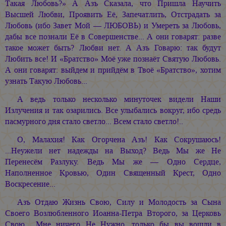
Такая Любовь?» А Азъ Сказала, что Пришла Научить
Высшей Любви, Проявить Её, Запечатлить, Отстрадать за
Любовь (ибо Завет Мой — ЛЮБОВЬ) и Умереть за Любовь,
дабы все познали Её в Совершенстве... А они говарят: разве
такое может быть? Любви нет. А Азъ Говарю: так будут
Любить все! И «Братство» Моё уже познаёт Святую Любовь.
А они говарят: выйдем и прийдём в Твоё «Братство», хотим
узнать Такую Любовь...
А ведь только несколько минуточек видели Наши
Излучения и так озарились. Все улыбались вокруг, ибо средь
пасмурного дня стало светло... Всем стало светло!..
О, Малахия! Как Огорчена Азъ! Как Сокрушаюсь!
...Неужели нет надежды на Выход? Ведь Мы же Не
Перенесём Разлуку. Ведь Мы же — Одно Сердце,
Наполненное Кровью, Один Священный Крест, Одно
Воскресение...
Азъ Отдаю Жизнь Свою, Силу и Молодость за Сына
Своего Возлюбленного Иоанна-Петра Второго, за Церковь
Свою... Мне ничего Не Нужно, только бы вы вошли в