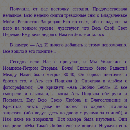
Получила от вас весточку сегодня. Предчувствовала
неладное. Всю неделю снятся тревожные сны о Владыченьке
Моём. Ревностно Защищаю Его во снах, ибо нападают на
него на тонком уровне, чувствуют, что Весь Свой Свет
Передаю Ему, ведь недолго Нам на Земле осталось.
В камере — Ад. И ничего добавить к этому невозможно.
Всё вошло в это понятие...
Сегодня вели Нас с прогулки, и Мы Увиделись с
Иоанном-Петром Вторым. Боже! Сколько было Радасти!
Между Нами было метров 30-40, Он сорвал цветочек и
бросил его, а Азъ его Подняла (и Спрятала в альбом с
фотографиями). Он крикнул: «Азъ Люблю Тебя!». И все
смотрели и слышали, а когда Азъ Подняла обе руки и
Посылала Ему Всю Свою Любовь и Благословение и
Крестила, никто даже не посмел из охраны что-либо
запретить (ибо ведут здесь по двору с руками за спиной), а
Нам даже не возразили. Вся камера была изумлена. Они
говарили: «Мы Такой Любви ещё не видели. Неужели есть