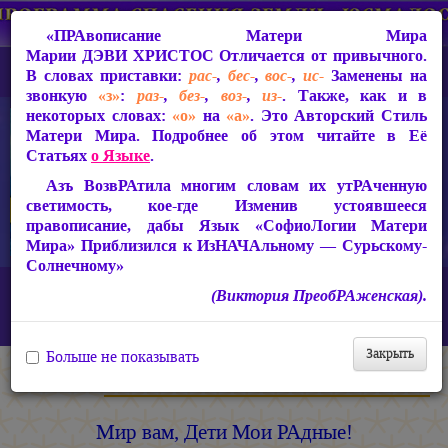
«ПРАвописание Матери Мира
Марии ДЭВИ ХРИСТОС
Отличается от привычного.
В словах приставки:
рас-
,
бес-
,
вос-
,
ис-
Заменены на
звонкую
«з»
:
раз-
,
без-
,
воз-
,
из-
. Также, как и в
некоторых словах:
«о»
на
«а»
. Это Авторский Стиль
Матери Мира. Подробнее об этом читайте в Её
Статьях
о Языке
.
Азъ ВозвРАтила многим словам их утРАченную
светимость, кое-где Изменив устоявшееся
правописание, дабы Язык «СофиоЛогии Матери
Мира» Приблизился к ИзНАЧАльному — Сурьскому-
Солнечному»
Главная
ИзТарические Документы из Жизни Матери Мира
(Виктория ПреобРАженская).
Письма из застенков 1994-1997 гг.
Мир вам, Дети Мои РАдные!
Закрыть
Больше не показывать
Мария ДЭВИ ХРИСТОС
Мир вам, Дети Мои РАдные!