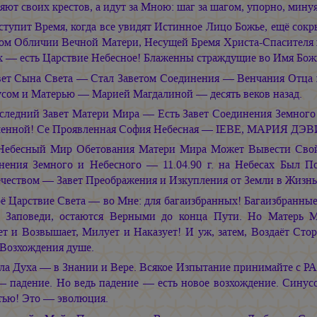
яют своих крестов, а идут за Мною: шаг за шагом, упорно, минуя
ступит Время, когда все увидят Истинное Лицо Божье, ещё сокры
ом Обличии Вечной Матери, Несущей Бремя Христа-Спасителя 
х — есть Царствие Небесное! Блаженны страждущие во Имя Бож
вет Сына Света — Стал Заветом Соединения — Венчания Отца
сом и Матерью — Марией Магдалиной — десять веков назад.
следний Завет Матери Мира — Есть Завет Соединения Земного 
ленной! Се Проявленная София Небесная — ІЕВЕ, МАРИЯ ДЭ
Небесный Мир Обетования Матери Мира Может Вывести Сво
нения Земного и Небесного — 11.04.90 г. на Небесах Был
ечеством — Завет Преображения и Изкупления от Земли в Жизн
ё Царствие Света — во Мне: для багаизбранных! Багаизбранные
 Заповеди, остаются Верными до конца Пути. Но Матерь М
ет и Возвышает, Милует и Наказует! И уж, затем, Воздаёт Сто
 Возхождения душе.
ла Духа — в Знании и Вере. Всякое Изпытание принимайте с РАд
— падение. Но ведь падение — есть новое возхождение. Синусо
тью! Это — эволюция.