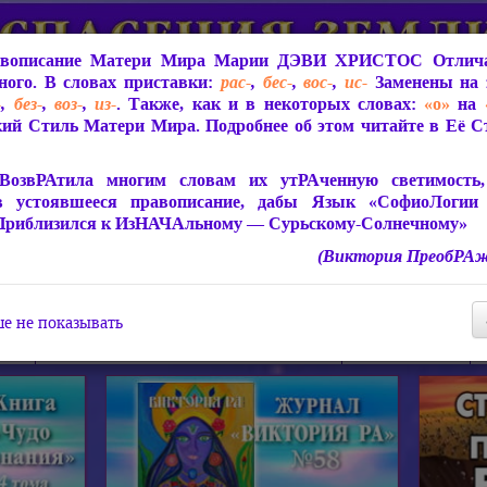
вописание Матери Мира
Марии ДЭВИ ХРИСТОС
Отлича
ого. В словах приставки:
рас-
,
бес-
,
вос-
,
ис-
Заменены на 
-
,
без-
,
воз-
,
из-
. Также, как и в некоторых словах:
«о»
на
ий Стиль Матери Мира. Подробнее об этом читайте в Её 
 Мира
О ПрогРАмме «ЮСМАЛОС»
Библиотека
Защит
ВозвРАтила многим словам их утРАченную светимость, 
в устоявшееся правописание, дабы Язык «СофиоЛогии
Приблизился к ИзНАЧАльному — Сурьскому-Солнечному»
(Виктория ПреобРАж
СофиоЛогия Матери Мира
Живое Слово Матери Мир
Статьи, Книги, Видео, Аудио 
е не показывать
ира
Пророчества о Явлении Матери Мира
Молитва Света