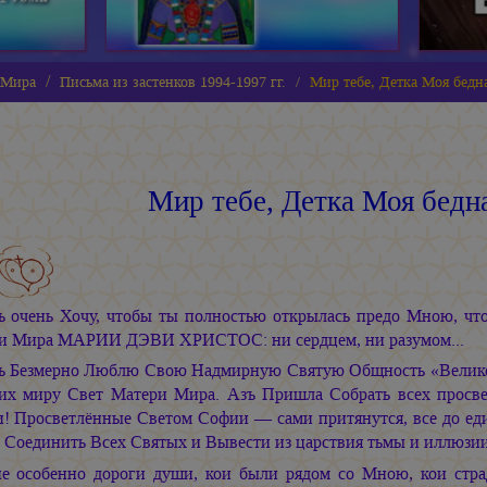
 Мира
Письма из застенков 1994-1997 гг.
Мир тебе, Детка Моя бедна
Мир тебе, Детка Моя бедна
ъ очень Хочу, чтобы ты полностью открылась предо Мною, чтоб
и Мира МАРИИ ДЭВИ ХРИСТОС: ни сердцем, ни разумом...
ъ Безмерно Люблю Свою Надмирную Святую Общность «Великое 
их миру Свет Матери Мира. Азъ Пришла Собрать всех просв
и! Просветлённые Светом Софии — сами притянутся, все до ед
, Соединить Всех Святых и Вывести из царствия тьмы и иллюзии
е особенно дороги души, кои были рядом со Мною, кои стра