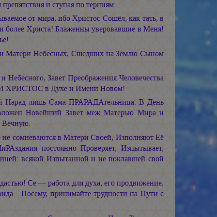
 препятствия и ступая по терниям...
ваемое от мира, ибо Христос Сошёл, как тать, в
и более Христа! Блаженны уверовавшие в Меня!
ье!
 и Матери Небесных, Сшедших на Землю Сыном
и Небесного, Завет Преображения Человечества
ВИ ХРИСТОС в Духе и Имени Новом!
й Нарад лишь Сама ПРАРАДАтельница. В День
 Положен Новейший Завет меж Матерью Мира и
ь Вечную.
 не сомневаются в Матери Своей, Изполняют Её
иРАздания постоянно Проверяет, Изпытывает,
рицей: всякой Изпытанной и не поклавшей свой
астью! Се — работа для духа, его продвижение,
ида... Посему, принимайте трудности на Пути с