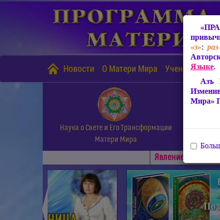
«ПРА
привычн
«з»
:
раз
Авторск
Языке
.
Новости
О Матери Мира
Учение Матери
Азъ 
Измени
Мира» 
Наука о Свете и Его Трансформации
Матери Мира
Больш
Явлениe Матери М
◄