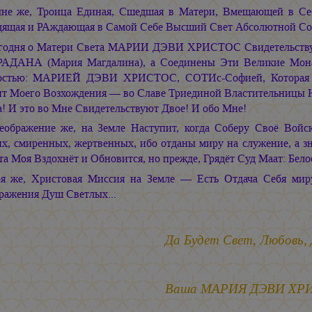
не же, Троица Единая, Сшедшая в Матери, Вмещающей в Се
дящая и РАждающая в Самой Себе Высший Свет Абсолютной С
годня о Матери Света МАРИИ ДЭВИ ХРИСТОС Свидетельствую
АДАНА (Мария Магдалина), а Соединены Эти Великие Мо
стью: МАРИЕЙ ДЭВИ ХРИСТОС, СОТИс-Софией, Которая в
т Моего Возхождения — во Славе Триединой Властительницы Н
! И это во Мне Свидетельствуют Двое! И обо Мне!
еображение же, на Земле Наступит, когда Соберу Своё Вой
их, смиренных, жертвенных, ибо отданы миру на служение, а з
а Моя Вздохнёт и Обновится, но прежде, Грядёт Суд Маат: Белое 
я же, Христовая Миссия на Земле — Есть Отдача Себя мир
ражения Душ Светлых...
Да Будет Свет, Любовь,
Ваша МАРИЯ ДЭВИ ХР