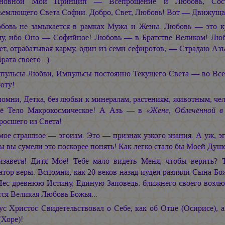
новной Мой Принцип — Всепрощение и Любовь, Состр
ъемлющего Света Софии. Добро, Свет, Любовь! Вот — Движущая
бовь не замыкается в рамках Мужа и Жены. Любовь — это к
у, ибо Оно — Софийное! Любовь — в Братстве Великом! Люб
ет, отрабатывая карму, один из семи сефиротов, — Страдаю Азъ,
рата своего...)
пульсы Любви, Импульсы постоянно Текущего Света — во Всел
юту!
помни, Детка, без любви к минералам, растениям, животным, че
 Тело Макрокосмическое! А Азъ — в
«Жене, Облечённой в
росшего из Света!
мое страшное — эгоизм. Это — признак узкого знания. А уж, эг
ы вы сумели это поскорее понять! Как легко стало бы Моей Душ
изавета! Дитя Моё! Тебе мало видеть Меня, чтобы верить? 
тор веры. Вспомни, как 20 веков назад иудеи разпяли Сына Бож
Нёс древнюю Истину, Единую Заповедь: ближнего своего возлюб
ся Великая Любовь Божья...
ус Христос Свидетельствовал о Себе, как об Отце (Осирисе), 
Хоре)!