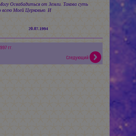
огу Освабадиться от Земли. Такова суть
всею Моей Церковью. И
20.07.1994
997 гг.
Следующий