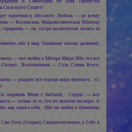
адание и Самоотдача во Имя Торжества
 Сила всего Сущего!
руг единения в Абсолюте. Любовь — ко всему
овь — Вселенская, Макрокосмическая (Юпитер
 страдаешь — ты, сестра космическая, молясь за
енную, ибо в мир: ближнему своему, дальнему,
ловеку — нет любви к Матери Мира! Ибо это всё
 Солнце»
, Воплощённая — Суть Сумма Всего,
оизм — рождает все пороки мира бренного... О,
е!
Ты сверяешь Меня с библией... Сердце — вот
ьего — только за то, что не хватило им веры. А
и, как самого себя... Ибо на любви к ближнему
а Сам Отец (Осирис) Свидетельствовал о Себе в