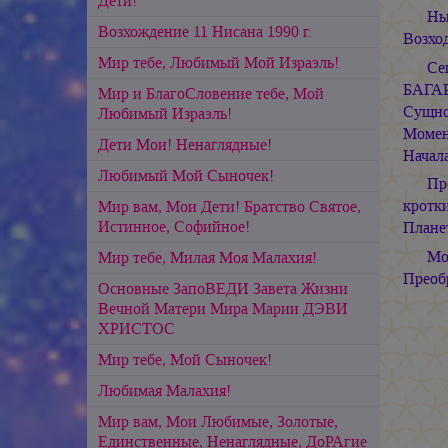
Дети!
Ны
Возхождение 11 Нисана 1990 г.
Возхо
Мир тебе, Любимый Мой Израэль!
Се
БАГАР
Мир и БлагоСловение тебе, Мой
Сущно
Любимый Израэль!
Момен
Дети Мои! Ненаглядные!
Начала
Любимый Мой Сыночек!
Пр
кротк
Мир вам, Мои Дети! Братство Святое,
Истинное, Софийное!
Планет
Мо
Мир тебе, Милая Моя Малахия!
Преоб
Основные ЗапоВЕДИ Завета Жизни
Вечной Матери Мира Марии ДЭВИ
ХРИСТОС
Мир тебе, Мой Сыночек!
Любимая Малахия!
Мир вам, Мои Любимые, Золотые,
Единственные, Ненаглядные, ДоРАгие