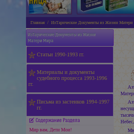
Главная
ИзТарические Документы из Жизни Матери
ИзТарические Документы из Жизни
Матери Мира
Статьи 1990-1993 гг.
Материалы и документы
судебного процесса 1993-1996
гг.
Аз
Матер
Письма из застенков 1994-1997
Аз
гг.
несущ
тысяч
Содержание Раздела
Небес
Мир вам, Дети Мои!
Мн