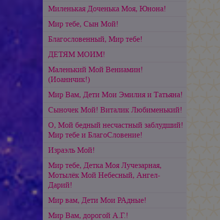
Миленькая Доченька Моя, Юнона!
Мир тебе, Сын Мой!
Благословенный, Мир тебе!
ДЕТЯМ МОИМ!
Маленький Мой Вениамин!
(Иоаннчик!)
Мир Вам, Дети Мои Эмилия и Татьяна!
Сыночек Мой! Виталик Любименький!
О, Мой бедный несчастный заблудший!
Мир тебе и БлагоСловение!
Израэль Мой!
Мир тебе, Детка Моя Лучезарная,
Мотылёк Мой Небесный, Ангел-
Дарий!
Мир вам, Дети Мои РАдные!
Мир Вам, дорогой А.Г.!