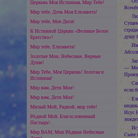
Ос
Церковь Моя Истинная, Мир Тебе!
Всеоб
Мир тебе, Дочь Моя Елизавета!
Лю
Мир тебе, Моё Дитя!
Сущем
страда
К Истинной Церкви «Великое Белое
душу б
Братство»!
Им
Мир тебе, Елизавета!
Абсол
Золотые Мои, Небесные, Верные
За
Души!
— Моё
Мир Тебе, Моя Церковь! Золотая и
Произ
Истинная!
Са
Мир вам, Дети Мои!
если б
Мир вам, Дети Мои!
Ел
индика
Милый Мой, Радной, мир тебе!
Исус 
РАдной Мой, Благословенный
зиждет
Пастырь!..
Ис
Мир ВАМ, Мои РАдные Небесные
Сыне (