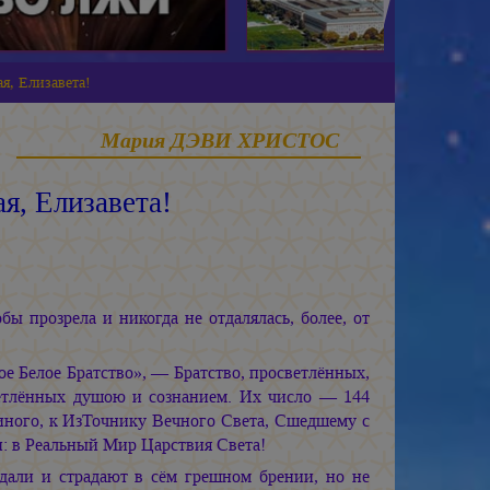
я, Елизавета!
Мария ДЭВИ ХРИСТОС
я, Елизавета!
ы прозрела и никогда не отдалялась, более, от
Белое Братство», — Братство, просветлённых,
етлённых душою и сознанием. Их число — 144
иного, к ИзТочнику Вечного Света, Сшедшему с
: в Реальный Мир Царствия Света!
дали и страдают в сём грешном брении, но не