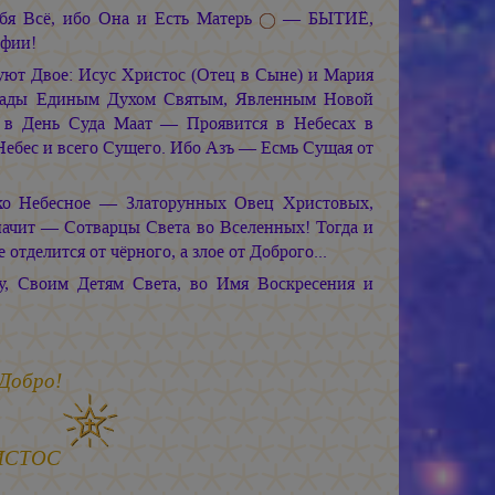
бя Всё, ибо Она и Есть Матерь
— БЫТИЁ,
офии!
т Двое: Исус Христос (Отец в Сыне) и Мария
нады Единым Духом Святым, Явленным Новой
 День Суда Маат — Проявится в Небесах в
ебес и всего Сущего. Ибо Азъ — Есмь Сущая от
ско Небесное — Златорунных Овец Христовых,
начит — Сотварцы Света во Вселенных! Тогда и
отделится от чёрного, а злое от Доброго...
у, Своим Детям Света, во Имя Воскресения и
 Добро!
ИСТОС