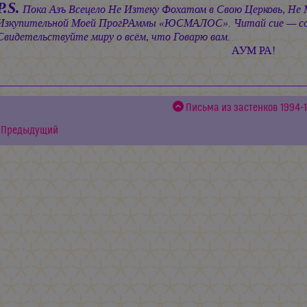
P.S.
Пока Азъ Всецело Не Изтеку Фохатом в Свою Церковь, Не М
Изкупительной Моей ПрогРАммы «ЮСМАЛОС». Читай сие — со 
Свидетельствуйте миру о всём, что Говарю вам.
АУМ РА!
Письма из застенков 1994-1
Предыдущий