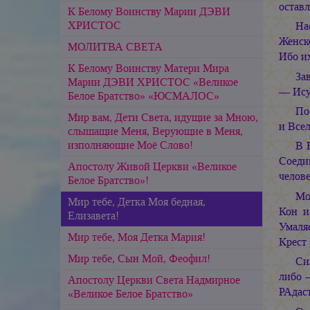
оставл
К Белому Воинству Марии ДЭВИ
ХРИСТОС
На
Женск
МОЛИТВА СВЕТА
Ибо и
К Белому Воинству Матери Мира
За
Марии ДЭВИ ХРИСТОС «Великое
— Ису
Белое Братство» «ЮСМАЛОС»
По
Мир вам, Дети Света, идущие за Мною,
и Все
слышащие Меня, Верующие в Меня,
изполняющие Моё Слово!
В 
Соеди
Апостолу Живой Церкви «Великое
челов
Белое Братство»!
Мо
Мир тебе, Детка Моя бедная,
Кон и
Елизавета!
Умаля
Мир тебе, Моя Детка Мария!
Крест
Мир тебе, Сын Мой, Феофил!
Си
либо 
Апостолу Церкви Света Надмирное
РАдас
«Великое Белое Братство»