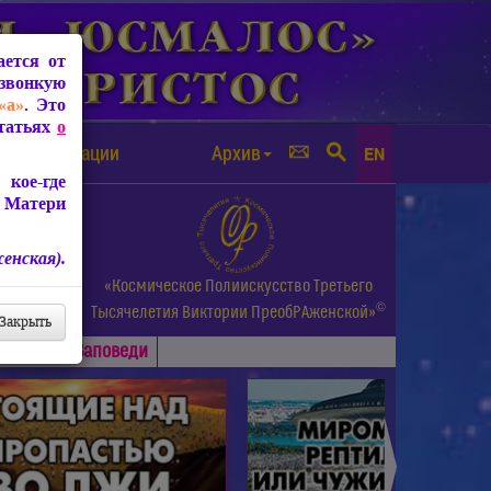
ется от
звонкую
«а»
. Это
Статьях
о
а от чипизации
Архив
EN
кое-где
 Матери
енская).
а.
«Космическое Полиискусство Третьего
©
и др.
Тысячелетия
Виктории ПреобРАженской»
Закрыть
Основные
Заповеди
►