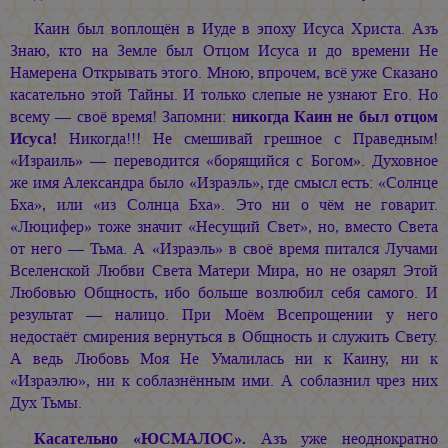
Каин был воплощён в Иуде в эпоху Исуса Христа. Азъ
Знаю, кто на Земле был Отцом Исуса и до времени Не
Намерена Открывать этого. Мною, впрочем, всё уже Сказано
касательно этой Тайны. И только слепые не узнают Его. Но
всему — своё время! Запомни:
никогда Каин не был отцом
Исуса!
Никогда!!! Не смешивай грешное с Праведным!
«Израиль» — переводится «борящийся с Богом». Духовное
же имя Александра было «Израэль», где смысл есть: «Солнце
Бха», или «из Солнца Бха». Это ни о чём не говарит.
«Люцифер» тоже значит «Несущий Свет», но, вместо Света
от него — Тьма. А «Израэль» в своё время питался Лучами
Вселенской Любви Света Матери Мира, но не озарял Этой
Любовью Общность, ибо больше возлюбил себя самого. И
результат — налицо. При Моём Всепрощении у него
недостаёт смирения вернуться в Общность и служить Свету.
А ведь Любовь Моя Не Умалилась ни к Каину, ни к
«Израэлю», ни к соблазнённым ими. А соблазнил чрез них
Дух Тьмы.
Касательно «ЮСМАЛОС».
Азъ уже неоднократно