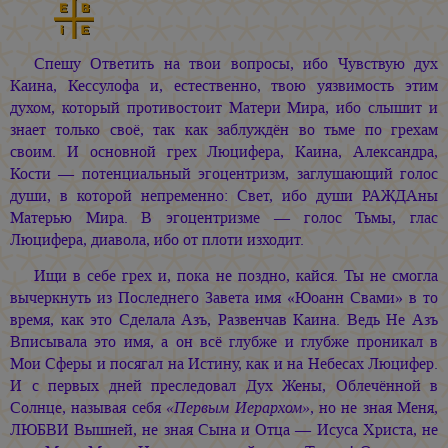
Спешу Ответить на твои вопросы, ибо Чувствую дух
Каина, Кессулофа и, естественно, твою уязвимость этим
духом, который противостоит Матери Мира, ибо слышит и
знает только своё, так как заблуждён во тьме по грехам
своим. И основной грех Люцифера, Каина, Александра,
Кости — потенциальный эгоцентризм, заглушающий голос
души, в которой непременно: Свет, ибо души РАЖДАны
Матерью Мира. В эгоцентризме — голос Тьмы, глас
Люцифера, диавола, ибо от плоти изходит.
Ищи в себе грех и, пока не поздно, кайся. Ты не смогла
вычеркнуть из Последнего Завета имя «Юоанн Свами» в то
время, как это Сделала Азъ, Развенчав Каина. Ведь Не Азъ
Вписывала это имя, а он всё глубже и глубже проникал в
Мои Сферы и посягал на Истину, как и на Небесах Люцифер.
И с первых дней преследовал Дух Жены, Облечённой в
Солнце, называя себя
«Первым Иерархом»
, но не зная Меня,
ЛЮБВИ Вышней, не зная Сына и Отца — Исуса Христа, не