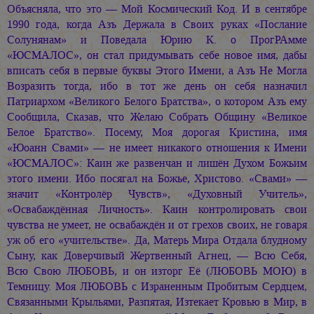
Объясняла, что это — Мой Космический Код. И в сентябре
1990 года, когда Азъ Держала в Своих руках «Послание
Солунянам» и Поведала Юрию К. о ПрогРАмме
«ЮСМАЛОС», он стал придумывать себе новое имя, дабы
вписать себя в первые буквы Этого Имени, а Азъ Не Могла
Возразить тогда, ибо в тот же день он себя назначил
Патриархом «Великого Белого Братства», о котором Азъ ему
Сообщила, Сказав, что Желаю Собрать Общину «Великое
Белое Братство». Посему, Моя дорогая Кристина, имя
«Юоанн Свами» — не имеет никакого отношения к Имени
«ЮСМАЛОС»: Каин же развенчан и лишён Духом Божьим
этого имени. Ибо посягал на Божье, Христово. «Свами» —
значит «Контролёр Чувств», «Духовный Учитель»,
«Освабаждённая Личность». Каин контролировать свои
чувства не умеет, не освабаждён и от грехов своих, не говаря
уж об его «учительстве». Да, Матерь Мира Отдала блудному
Сыну, как Доверчивый Жертвенный Агнец, — Всю Себя,
Всю Свою ЛЮБОВЬ, и он изторг Её (ЛЮБОВЬ МОЮ) в
Темницу. Моя ЛЮБОВЬ с Израненным Пробитым Сердцем,
Связанными Крыльями, Разпятая, Изтекает Кровью в Мир, в