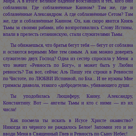
Мира. А в итоге: великое падение возставших и тех, кого они
соблазнили. Где соблазнённые Каином? Там же, где и
соблазнённые Александром. А где соблазнённые Сетом? Там
же, где и соблазнённые Каином. Ох, как скоро явится Князь
Тьмы за своими рабами, ибо возпротивились Слову Истины,
впали в прелесть сетанинскую, стали служителями Тьмы.
Ты обижаешься, что братья бегут тебя — бегут от соблазна
и остаются верными Мне тем самым. А как можно доверять
служителю двух Господ? Одна из сестёр спросила у Меня: а
что значит «Ревность по Богу», и может быть у Любви
ревность? Так вот, сейчас Азъ Пишу эти строки в Ревности
по Чистоте, по ЛЮБВИ Истинной, по Бха... И не нужны Мне
гримасы диавола, этакого «добродетеля», убивающего души...
Ты уподобилась Люциферу, Каину, Александру,
Константину. Вот — ангелы Тьмы и кто с ними — из их
числа!
Как посмела ты искать в Исусе Христе окаянство?
Никогда из чёрного не раждалось Белое! Запомни это и не
вводи Меня в Священный Гнев и Ревность по Сыну Небес!