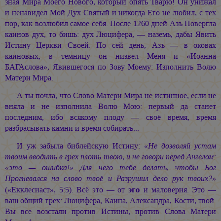
зная Мира Моего Нового, который опять Тварю! Он унижал
и ненавидел Мой Дух Святый и никогда Его не любил, с тех
пор, как возлюбил самое себя. После 1260 дней Азъ Повергла
каинов дух, то бишь: дух Люцифера, — наземь, дабы Явить
Истину Церкви Своей. По сей день, Азъ — в оковах
каиновых, в темницу он низвёл Меня и «Иоанна
БАГАслова», Явившегося по Зову Моему: Изполнить Волю
Матери Мира.
А ты почла, что Слово Матери Мира не истинное, если не
вняла и не изполнила Волю Мою: первый да станет
последним, ибо всякому плоду — своё время, время
разбрасывать камни и время собирать...
И уж забыла библейскую Истину:
«Не дозволяй устам
твоим вводить в грех плоть твою, и не говори перед Ангелом:
«это — ошибка!» Для чего тебе делать, чтобы Бог
Прогневался на слово твоё и Разрушил дело рук твоих?»
эго
(«Екклесиаст», 5:5). Всё это — от
и маловерия. Это —
ваш общий грех: Люцифера, Каина, Александра, Кости, твой.
Вы все возстали против Истины, против Слова Матери