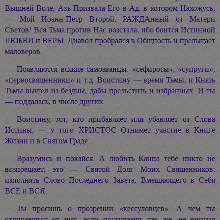
Вышней Воле, Азъ Призвала Его в Ад, в котором Нахожусь,
— Мой Иоанн-Пётр Второй, РАЖДАнный от Матери
Светов! Вся Тьма против Нас возстала, ибо боится Истинной
ЛЮБВИ и ВЕРЫ. Диавол пробрался в Общность и прельщает
маловеров.
Появляются всякие самозванцы: «сефироты», «супруги»,
«первосвященники» и т.д. Воистину — время Тьмы, и Князь
Тьмы вышел из бездны, дабы прельстить и избранных. И ты
— поддалась, в числе других.
Воистину, тот, кто прибавляет или убавляет от Слова
Истины, — у того ХРИСТОС Отнимет участие в Книге
Жизни и в Святом Граде...
Вразумись и покайся. А любить Каина тебе никто не
возпрещает; это — Святой Долг Моих Священников:
изполнять Слово Последнего Завета, Вмещающего в Себя
ВСЁ и ВСЯ.
Ты просишь о прозрении «кессуловцев». А чем ты
отличаешься от них, если поступаешь так же, не внимая