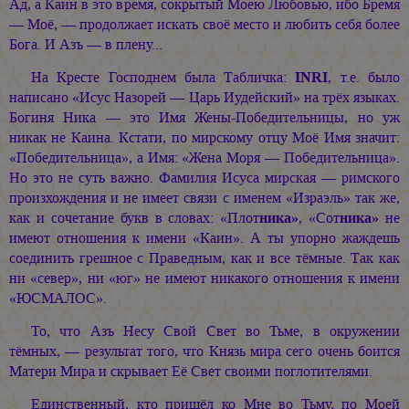
Ад, а Каин в это время, сокрытый Моею Любовью, ибо Бремя
— Моё, — продолжает искать своё место и любить себя более
Бога. И Азъ — в плену...
На Кресте Господнем была Табличка:
INRI
, т.е. было
написано «Исус Назорей — Царь Иудейский» на трёх языках.
Богиня Ника — это Имя Жены-Победительницы, но уж
никак не Каина. Кстати, по мирскому отцу Моё Имя значит:
«Победительница», а Имя: «Жена Моря — Победительница».
Но это не суть важно. Фамилия Исуса мирская — римского
произхождения и не имеет связи с именем «Израэль» так же,
как и сочетание букв в словах: «Плот
ника»
, «Сот
ника»
не
имеют отношения к имени «Каин». А ты упорно жаждешь
соединить грешное с Праведным, как и все тёмные. Так как
ни «север», ни «юг» не имеют никакого отношения к имени
«ЮСМАЛОС».
То, что Азъ Несу Свой Свет во Тьме, в окружении
тёмных, — результат того, что Князь мира сего очень боится
Матери Мира и скрывает Её Свет своими поглотителями.
Единственный, кто пришёл ко Мне во Тьму, по Моей