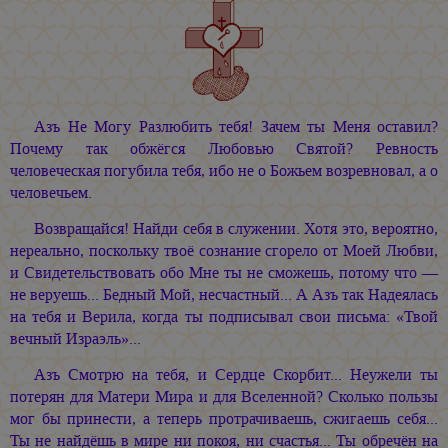
Азъ Не Могу Разлюбить тебя! Зачем ты Меня оставил?
Почему так обжёгся Любовью Святой? Ревность
человеческая погубила тебя, ибо не о Божьем возревновал, а о
человечьем.
Возвращайся! Найди себя в служении. Хотя это, вероятно,
нереально, поскольку твоё сознание сгорело от Моей Любви,
и Свидетельствовать обо Мне ты не сможешь, потому что —
не веруешь... Бедный Мой, несчастный... А Азъ так Надеялась
на тебя и Верила, когда ты подписывал свои письма: «Твой
вечный Израэль»...
Азъ Смотрю на тебя, и Сердце Скорбит... Неужели ты
потерян для Матери Мира и для Вселенной? Сколько пользы
мог бы принести, а теперь протрачиваешь, сжигаешь себя...
Ты не найдёшь в мире ни покоя, ни счастья... Ты обречён на