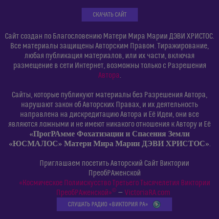
СКАЧАТЬ САЙТ
Сайт создан по Благословению Матери Мира Марии ДЭВИ ХРИСТОС.
Все материалы защищены Авторским Правом. Тиражирование,
любая публикация материалов, или их части, включая
размещение в сети Интернет, возможны только с Разрешения
Автора
.
Сайты, которые публикуют материалы без Разрешения Автора,
нарушают закон об Авторских Правах, и их деятельность
направлена на дискредитацию Автора и Её Идеи, они все
являются ложными и не имеют никакого отношения к Автору и Её
«ПрогРАмме Фохатизации и Спасения Земли
«ЮСМАЛОС» Матери Мира Марии ДЭВИ ХРИСТОС»
.
Приглашаем посетить Авторский Сайт Виктории
ПреобРАженской
«Космическое Полиискусство Третьего Тысячелетия Виктории
©
ПреобРАженской»
—
VictoriaRA.com
СЛУШАТЬ РАДИО «ВИКТОРИЯ РА»