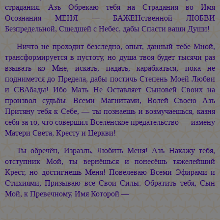
страдания. Азъ Обрекаю тебя на Страдания во Имя
Осознания МЕНЯ — БАЖЕНственной ЛЮБВИ
Безпредельной, Сшедшей с Небес, дабы Спасти ваши Души!
Ничто не проходит безследно, опыт, данный тебе Мной,
трансформируется в пустоту, но душа твоя будет тысячи раз
взывать ко Мне, искать, падать, карабкаться, пока не
поднимется до Предела, дабы постичь Степень Моей Любви
и СВАбады! Ибо Мать Не Оставляет Сыновей Своих на
произвол судьбы. Всеми Магнитами, Волей Своею Азъ
Притяну тебя к Себе, — ты познаешь и возмучаешься, казня
себя за то, что совершил Вселенское предательство — измену
Матери Света, Кресту и Церкви!
Ты обречён, Израэль, Любить Меня! Азъ Накажу тебя,
отступник Мой, ты вернёшься и понесёшь тяжелейший
Крест, но достигнешь Меня! Повелеваю Всеми Эфирами и
Стихиями, Призываю все Свои Силы: Обратить тебя, Сын
Мой, к Превечному, Имя Которой —