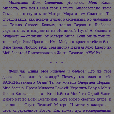
Маленькая Моя, Светочка! Доченька Моя!
Какая
Милость, что вся Семья твоя Верует! Благословляю твою
Семью: не отступить от Матери Мира и тем Спастись! Ты
спрашиваешь, как помочь душам маловерным, но любящим?
— Только Словом Божьим, только Верою и Любовью
укрепить их и направить на Истинный Путь! А Знания и
Мудрость — от жизни, от Матери Мира. Если очень хочешь,
то — обретёшь! Проси во Имя Моё, и откроется тебе всё, по
Вере твоей. Люблю тебя, Травиночка Нежная Моя, Цветочек
Мой Золотой! Благословляю в Жизнь Вечную! АУМ РА!
* * *
Фотина! Дитя Моё наивное и бедное!
Кто же тебе
дороже: Бог или Александр? Почему так мало в тебе
БАЖЕНственного Огня? Ты не живёшь Энергией Церкви.
Мне больно. Проси Милости Божьей: Укрепить Веру в Меня.
Иоанн Богослов — Тот, Кто Пьёт со Мной из Одной Чаши.
Иного нет во Всей Вселенной. Есть много светлых духов, и
все они — Слуги Великой Матери. И место у каждого —
своё, определённое Богом. Как может дух несовершенный