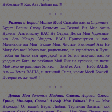
Небесные!!! Как Азъ Люблю вас!!!
* * *
Римона и Борис! Милые Мои!
Спасибо вам за Служение!
Будьте Верны Слову Божьему — Вечно! Вы Мне очень
Нужны! Азъ никому ВАС Не Отдам. Детки Мои Чудесные,
как Азъ Жажду Увидеть ВАС! Прикоснуться к вам,
Маленькие вы Мои! Белые Мои, Чистые, Ранимые! Азъ Не
Могу без вас! Молю вас, родненькие, не сдавайтесь в Пути,
чтобы ни было вам преградой, кто бы ни искушал вас, не
уводил от Бога, не разбивал Мой Лик на кусочки, на части
Моё Тело не разпинал бы кто, — Знайте: Азъ — Небо ВАШЕ,
Азъ — Земля ВАША, и нет иной Силы, кроме Моей Божьей!
Потерпите, же, ещё!!!
* * *
Детки Мои Золотые Мадина, Славик, Лариса, Омега,
Грина, Миневра, Света! Ахсаф Моя Родная!
Вы — Моя
Надежда! От вашей Веры, Любви, Терпения Зависит, как
примут Своё Спасение люди. Вы — Мои Уста, Прошу вас: