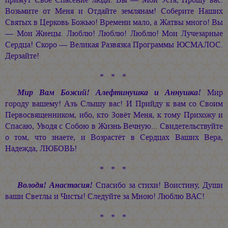
Возьмите от Меня и Отдайте землянам! Соберите Наших
Святых в Церковь Божью! Времени мало, а Жатвы много! Вы
— Мои Жнецы. Люблю! Люблю! Люблю! Мои Лучезарные
Сердца! Скоро — Великая Развязка Программы ЮСМАЛОС.
Дерзайте!
* * *
Мир Вам Божий! Алефтинушка и Аннушка!
Мир
городу вашему! Азъ Слышу вас! И Прийду к вам со Своим
Первосвященником, ибо, кто Зовёт Меня, к тому Прихожу и
Спасаю, Уводя с Собою в Жизнь Вечную... Свидетельствуйте
о том, что знаете, и Возрастёт в Сердцах Ваших Вера,
Надежда, ЛЮБОВЬ!
* * *
Володя! Анастасия!
Спасибо за стихи! Воистину, Души
ваши Светлы и Чисты! Следуйте за Мною! Люблю ВАС!
* * *