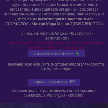
нарушают закон об Авторских Правах, и их деятельность
направлена на дискредитацию Автора и Её Идеи, они все
являются ложными и не имеют никакого отношения к Автору и Её
«ПрогРАмме Фохатизации и Спасения Земли
«ЮСМАЛОС» Матери Мира Марии ДЭВИ ХРИСТОС»
.
Приглашаем посетить Авторский Сайт Виктории
ПреобРАженской
«Космическое Полиискусство Третьего Тысячелетия Виктории
©
ПреобРАженской»
—
VictoriaRA.com
СЛУШАТЬ РАДИО «ВИКТОРИЯ РА»
Внимание! Просмотр Сайта смертельно опасен для биороботов,
зомби, рептилоидов!
КОНТАКТЫ. ОБРАТНАЯ СВЯЗЬ
:
Создание, дизайн и размещение сайта осуществлено
© 2000-2026 г. Web-студия «ЮСМАЛОС».