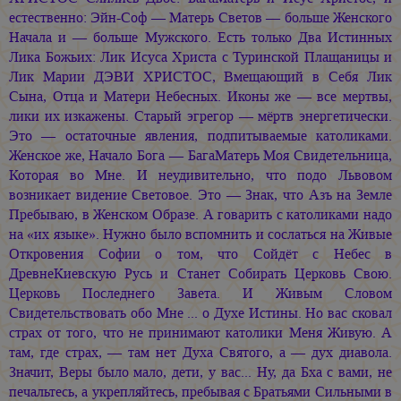
естественно: Эйн-Соф — Матерь Светов — больше Женского
Начала и — больше Мужского. Есть только Два Истинных
Лика Божьих: Лик Исуса Христа с Туринской Плащаницы и
Лик Марии ДЭВИ ХРИСТОС, Вмещающий в Себя Лик
Сына, Отца и Матери Небесных. Иконы же — все мертвы,
лики их изкажены. Старый эгрегор — мёртв энергетически.
Это — остаточные явления, подпитываемые католиками.
Женское же, Начало Бога — БагаМатерь Моя Свидетельница,
Которая во Мне. И неудивительно, что подо Львовом
возникает видение Световое. Это — Знак, что Азъ на Земле
Пребываю, в Женском Образе. А говарить с католиками надо
на «их языке». Нужно было вспомнить и сослаться на Живые
Откровения Софии о том, что Сойдёт с Небес в
ДревнеКиевскую Русь и Станет Собирать Церковь Свою.
Церковь Последнего Завета. И Живым Словом
Свидетельствовать обо Мне ... о Духе Истины. Но вас сковал
страх от того, что не принимают католики Меня Живую. А
там, где страх, — там нет Духа Святого, а — дух диавола.
Значит, Веры было мало, дети, у вас... Ну, да Бха с вами, не
печальтесь, а укрепляйтесь, пребывая с Братьями Сильными в