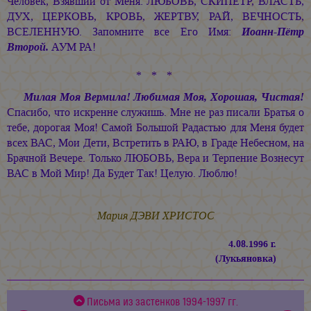
Человек, Взявший от Меня: ЛЮБОВЬ, СКИПЕТР, ВЛАСТЬ,
ДУХ, ЦЕРКОВЬ, КРОВЬ, ЖЕРТВУ, РАЙ, ВЕЧНОСТЬ,
ВСЕЛЕННУЮ. Запомните все Его Имя:
Иоанн-Пётр
Второй.
АУМ РА!
* * *
Милая Моя Вермила! Любимая Моя, Хорошая, Чистая!
Спасибо, что искренне служишь. Мне не раз писали Братья о
тебе, дорогая Моя! Самой Большой Радастью для Меня будет
всех ВАС, Мои Дети, Встретить в РАЮ, в Граде Небесном, на
Брачной Вечере. Только ЛЮБОВЬ, Вера и Терпение Вознесут
ВАС в Мой Мир! Да Будет Так! Целую. Люблю!
Мария ДЭВИ ХРИСТОС
4.08.1996 г.
(Лукьяновка)
Письма из застенков 1994-1997 гг.