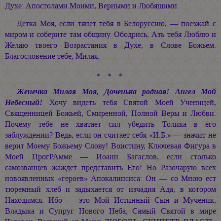
Духе: Апостолами Моими, Верными и Любящими.
Детка Моя, если тянет тебя в Белоруссию, — поезжай с
миром и соберите там общину. Ободрись, Азъ тебя Люблю и
Желаю твоего Возрастания в Духе, в Слове Божьем.
Благословение тебе, Милая.
* * *
Женечка Милая Моя, Доченька родная! Ангел Мой
Небесный!
Хочу видеть тебя Святой Моей Ученицей,
Священницей Божьей, Смиренной, Полной Веры и Любви.
Почему тебе не хватает сил убедить Толика в его
заблуждении? Ведь, если он считает себя «И.Б.» — значит не
верит Моему Божьему Слову! Воистину, Ключевая Фигура в
Моей ПрогРАмме — Иоанн Багаслов, если столько
самозванцев жаждет представить Его! Но Разочарую всех
новоявленных «героев» Апокалипсиса: Он — со Мною ест
тюремный хлеб и задыхается от изчадия Ада, в котором
Находимся. Ибо — это Мой Истинный Сын и Мученик,
Владыка и Супруг Нового Неба, Самый Святой в мире