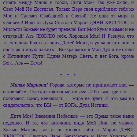
стоять между Мною и тобой, Дитя Моё? Так уже было, и
Свет Мой Не Достигал. Только Вера твоя приблизит тебя ко
Мне и Сделает Свабадной и Святой. Не ищи от мира и
человека! Ищи от Духа Святого Марии ДЭВИ ХРИСТОС, и
Милости Божьей не будет предела! Вот Моя Рука: возьми и не
отпускай! Азъ ЛЮБЛЮ тебя, Хорошая Моя! И Ревную, что
ты оставила Братьев своих, Детей Моих, и ушла искать иного
пастыря и иную пажить... Возвращайся в Мой Дух и не сходи
с Истинного Пути! Едина Матерь Света, и нет Бога, кроме
Бога. Азъ — Есмь!
* * *
Милая Мариона!
Города, которые не принимают вас, —
оставляйте. Пусть остаются мёртвыми. Ибо там, где вас —
побивают, гонят, ненавидят, — мира не будет. И это вам во
свидетельство, что ВЫ — от БОГА, Духа Истины.
Дитя Моё! Знамения Небесные — это Время такое ныне
подошло. И то, что католики, видя Мой Лик, не узнают
Божью Матерь, так и не узнают, ибо в Марии ДЭВИ
ХРИСТОС Слились Двое: БагаМатерь и Исус Христос, и