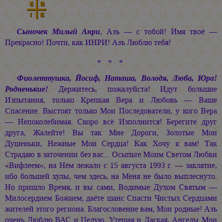
Сыночек Милый Анри
, Азъ — с тобой! Имя твоё —
Прекрасно! Почти, как ИНРИ! Азъ Люблю тебя!
* * *
Фиолеттушка, Йосиф, Наташа, Володя, Люба, Юра!
Родненькие!
Держитесь, пожалуйста! Идут большие
Изпытания, только Крепкая Вера и Любовь — Ваше
Спасение. Выстоят только Мои Последователи, у кого Вера
— Непоколебимая. Скоро всё Изполнится! Берегите друг
друга, Жалейте! Вы так Мне Дороги, Золотые Мои
Душеньки, Нежные Мои Сердца! Как Хочу к вам! Так
Страдаю в заточении без вас... Осыпьте Моим Светом Любви
«Вифлеем», на Нём лежало с 15 августа 1993 г. — заклятие,
ибо большей хулы, чем здесь, на Меня не было выплеснуто.
Но пришло Время, и вы сами, Водимые Духом Святым —
Милосердием Божием, даёте шанс Спасти Чистых Сердцами
жителей этого региона. Благословение вам, Мои родные! Азъ
очень Люблю ВАС и Целую, Утешая и Лаская, Ангелы Мои